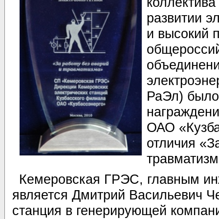
коллектива
развитии э
и высокий 
общеросси
объединени
электроэне
РаЭл) было
награжден
ОАО «Кузба
отличия «За
травматизм
Кемеровская ГРЭС, главным ин
является Дмитрий Васильевич Че
станция в генерирующей компан