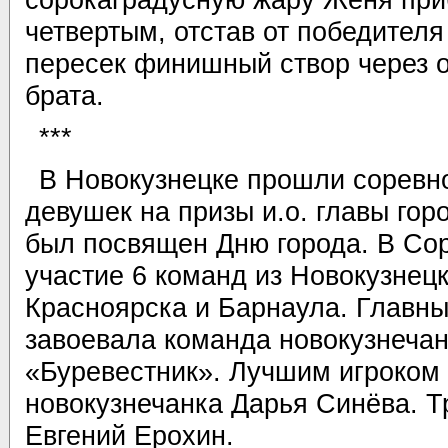
сорокаградусную жару Женя пр
четвертым, отстав от победителя
пересек финишный створ через о
брата.
***
В Новокузнецке прошли соревно
девушек на призы и.о. главы гор
был посвящен Дню города. В Со
участие 6 команд из Новокузнецк
Красноярска и Барнаула. Главны
завоевала команда новокузнечан
«Буревестник». Лучшим игроком
новокузнечанка Дарья Синёва. Т
Евгений Ерохин.